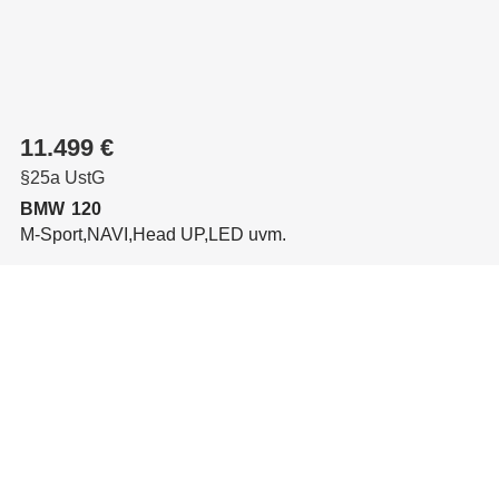
11.499 €
§25a UstG
BMW
120
M-Sport,NAVI,Head UP,LED uvm.