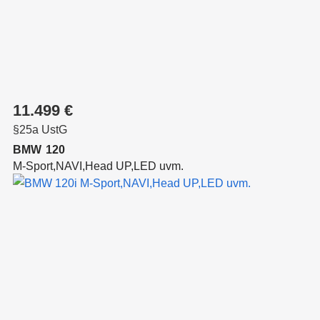
11.499 €
§25a UstG
BMW
120
M-Sport,NAVI,Head UP,LED uvm.