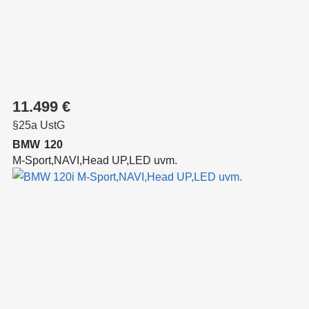
11.499 €
§25a UstG
BMW
120
M-Sport,NAVI,Head UP,LED uvm.