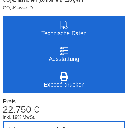
CO
-Emissionen (kombiniert):
118 g/km
2
CO
-Klasse:
D
2
Technische Daten
Ausstattung
Exposé drucken
Preis
22.750 €
inkl. 19% MwSt.