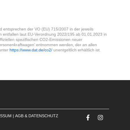
d entsprechen der VO (EU) 715/2007 in der jeweils
m entfallen laut EU-Verordnung 2022/195 ab 01.01.2023 in
fiziellen spezifischen CO2-Emissionen neuer
ersonenkraftwagen’ entnommen werden, der an allen
unter
https://www.dat.de/co2/
unentgeltlich erhältlich ist.
ESSUM
|
AGB & DATENSCHUTZ