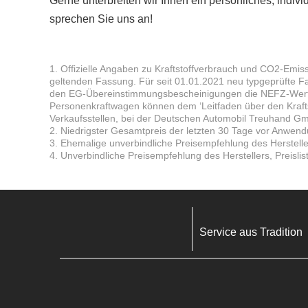
Gerne unterbreiten wir Ihnen ein persönliches, indivi
sprechen Sie uns an!
1. Offizielle Angaben zu Kraftstoffverbrauch und CO2-Emi
geltenden Fassung. Für seit 01.01.2021 neu typgeprüfte F
den EG-Übereinstimmungsbescheinigungen die NEFZ-Werte. W
Personenkraftwagen können dem ‘Leitfaden über den Kraf
Verkaufsstellen, bei der Deutschen Automobil Treuhand Gm
2. Niedrigster Gesamtpreis der letzten 30 Tage vor Anwen
3. Ehemalige unverbindliche Preisempfehlung des Herstelle
4. Unverbindliche Preisempfehlung des Herstellers, Preisli
Service aus Tradition