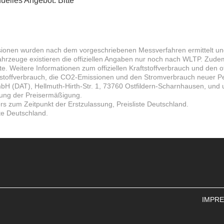
duelles Angebot. Bitte
ssionen wurden nach dem vorgeschriebenen Messverfahren ermittelt un
ahrzeuge existieren die offiziellen Angaben nur noch nach WLTP. Zude
eitere Informationen zum offiziellen Kraftstoffverbrauch und den of
tstoffverbrauch, die CO2-Emissionen und den Stromverbrauch neuer P
bH (DAT), Hellmuth-Hirth-Str. 1, 73760 Ostfildern-Scharnhausen, und 
dung der Preisermäßigung.
rs zum Zeitpunkt der Erstzulassung, Preisliste Deutschland.
ste Deutschland.
IMPR